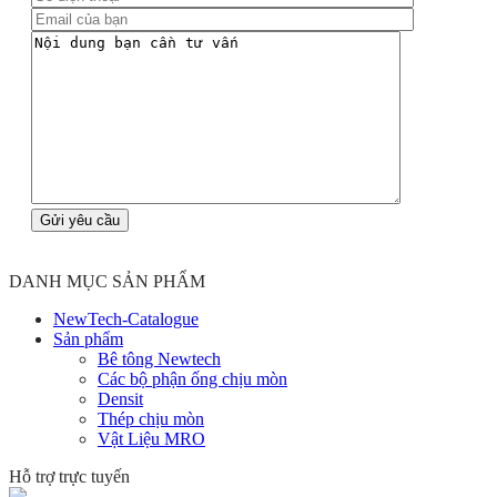
Liên hệ
DANH MỤC SẢN PHẨM
NewTech-Catalogue
Sản phẩm
Bê tông Newtech
Các bộ phận ống chịu mòn
Densit
Thép chịu mòn
Vật Liệu MRO
Hỗ trợ trực tuyến