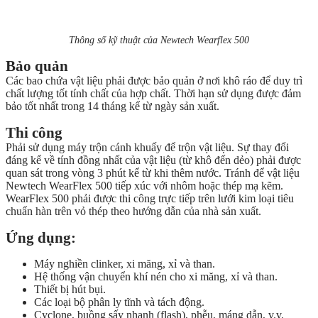
Thông số kỹ thuật của Newtech Wearflex 500
Bảo quản
Các bao chứa vật liệu phải được bảo quản ở nơi khô ráo để duy trì
chất lượng tốt tính chất của hợp chất. Thời hạn sử dụng được đảm
bảo tốt nhất trong 14 tháng kể từ ngày sản xuất.
Thi công
Phải sử dụng máy trộn cánh khuấy để trộn vật liệu. Sự thay đổi
đáng kể về tính đồng nhất của vật liệu (từ khô đến dẻo) phải được
quan sát trong vòng 3 phút kể từ khi thêm nước. Tránh để vật liệu
Newtech WearFlex 500 tiếp xúc với nhôm hoặc thép mạ kẽm.
WearFlex 500 phải được thi công trực tiếp trên lưới kim loại tiêu
chuẩn hàn trên vỏ thép theo hướng dẫn của nhà sản xuất.
Ứng dụng:
Máy nghiền clinker, xi măng, xỉ và than.
Hệ thống vận chuyển khí nén cho xi măng, xỉ và than.
Thiết bị hút bụi.
Các loại bộ phân ly tĩnh và tách động.
Cyclone, buồng sấy nhanh (flash), phễu, máng dẫn, v.v.