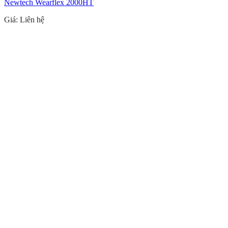
Newtech Wearflex 2000HT
Giá: Liên hệ