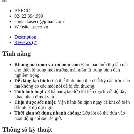
ASECO
02422.394.999
contact.aseco@gmail.com
Website: aseco.vn
Description
Reviews (2)
Tính năng
Kháng mài mòn và xói mòn cao:
Đảm bảo tuổi thọ lâu dài
cho thiết bị trong môi trường mài mòn từ trung bình đến
nghiêm trọng.
Dễ dàng tạo hình:
Có thể định hình theo bất kỳ cấu trúc nào
mà không có các mối nối dễ bị tổn thương.
Tính linh hoạt :
Khả năng tạo lớp lót liền mạch với độ dày
khác nhau ở mọi vị trí.
Chịu được sốc nhiệt:
Vận hành ổn định ngay cả khi có biến
đổi nhiệt độ đột ngột.
Thời gian sử dụng nhanh chóng:
Lớp lót có thể đưa vào
hoạt động chỉ sau 24 giờ.
Thông số kỹ thuật