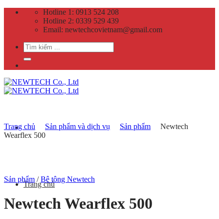
Skip
Hotline 1: 0913 524 208
to
Hotline 2: 0339 529 439
content
Email: newtechcovietnam@gmail.com
Search
for:
Trang chủ
Sản phẩm và dịch vụ
Sản phẩm
Newtech
Wearflex 500
Sản phẩm
/
Bê tông Newtech
Trang chủ
Newtech Wearflex 500