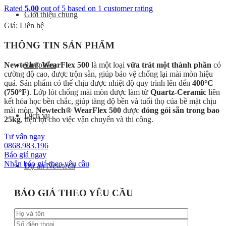
Rated
5.00
out of 5 based on
1
customer rating
Giới thiệu chung
Giá: Liên hệ
THÔNG TIN SẢN PHẨM
Newtech® WearFlex 500
là một loại
vữa trát một thành phần
có
Sản phẩm
cường độ cao, được trộn sẵn, giúp bảo vệ chống lại mài mòn hiệu
quả. Sản phẩm có thể chịu được nhiệt độ quy trình lên đến
400°C
(750°F)
. Lớp lót chống mài mòn được làm từ
Quartz-Ceramic
liên
kết hóa học bền chắc, giúp tăng độ bền và tuổi thọ của bề mặt chịu
mài mòn.
Newtech® WearFlex 500
được
đóng gói sẵn trong bao
Dịch vụ
25kg
, tiện lợi cho việc vận chuyển và thi công.
Tư vấn ngay
0868.983.196
Báo giá ngay
Nhận báo giá theo yêu cầu
Dự án Newtech
BÁO GIÁ THEO YÊU CẦU
Tin tức