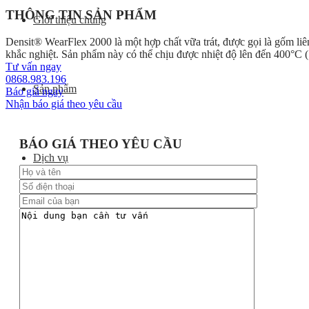
THÔNG TIN SẢN PHẨM
Giới thiệu chung
Densit® WearFlex 2000 là một hợp chất vữa trát, được gọi là gốm li
khắc nghiệt. Sản phẩm này có thể chịu được nhiệt độ lên đến 400°C 
Tư vấn ngay
0868.983.196
Sản phẩm
Báo giá ngay
Nhận báo giá theo yêu cầu
BÁO GIÁ THEO YÊU CẦU
Dịch vụ
Dự án Newtech
Tin tức