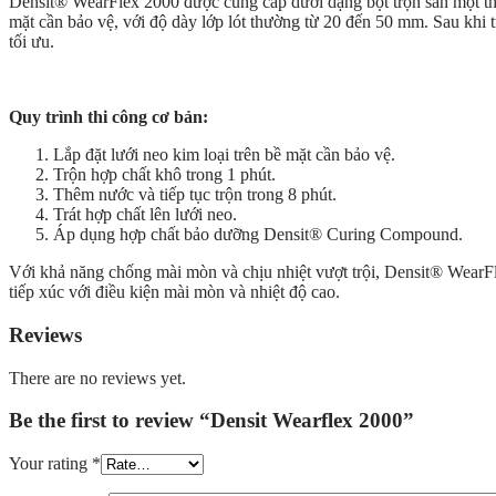
Densit® WearFlex 2000 được cung cấp dưới dạng bột trộn sẵn một thành
mặt cần bảo vệ, với độ dày lớp lót thường từ 20 đến 50 mm. Sau kh
tối ưu.
Quy trình thi công cơ bản:
Lắp đặt lưới neo kim loại trên bề mặt cần bảo vệ.
Trộn hợp chất khô trong 1 phút.
Thêm nước và tiếp tục trộn trong 8 phút.
Trát hợp chất lên lưới neo.
Áp dụng hợp chất bảo dưỡng Densit® Curing Compound.
Với khả năng chống mài mòn và chịu nhiệt vượt trội, Densit® WearFl
tiếp xúc với điều kiện mài mòn và nhiệt độ cao.
Reviews
There are no reviews yet.
Be the first to review “Densit Wearflex 2000”
Your rating
*