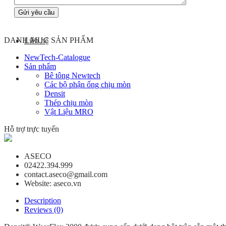
DANH MỤC SẢN PHẨM
Liên hệ
NewTech-Catalogue
Sản phẩm
Bê tông Newtech
Các bộ phận ống chịu mòn
Densit
Thép chịu mòn
Vật Liệu MRO
Hỗ trợ trực tuyến
ASECO
02422.394.999
contact.aseco@gmail.com
Website: aseco.vn
Description
Reviews (0)