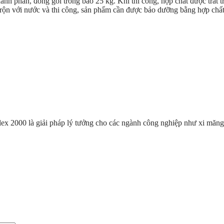
 phần, đóng gói trong bao 25 kg. Khi thi công, hợp chất được trát trự
i trộn với nước và thi công, sản phẩm cần được bảo dưỡng bằng hợp ch
ex 2000 là giải pháp lý tưởng cho các ngành công nghiệp như xi măng, 