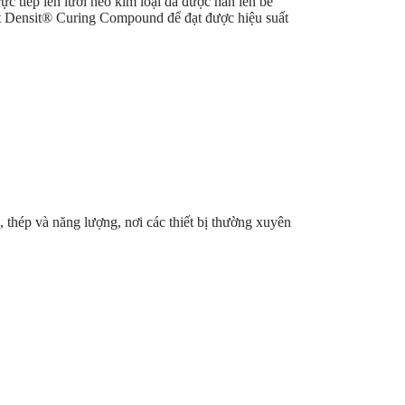
c tiếp lên lưới neo kim loại đã được hàn lên bề
ất Densit® Curing Compound để đạt được hiệu suất
thép và năng lượng, nơi các thiết bị thường xuyên