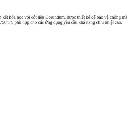
ên kết hóa học với cốt liệu Corundum, được thiết kế để bảo vệ chống 
(750°F), phù hợp cho các ứng dụng yêu cầu khả năng chịu nhiệt cao.