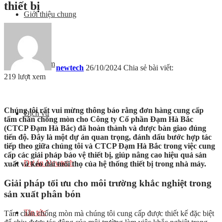
thiết bị
Giới thiệu chung
Sản phẩm
newtech
26/10/2024
Chia sẻ bài viết:
219 lượt xem
Chúng tôi rất vui mừng thông báo rằng đơn hàng cung cấp
Dịch vụ
tấm chắn chống mòn cho Công ty Cổ phần Đạm Hà Bắc
(CTCP Đạm Hà Bắc) đã hoàn thành và được bàn giao đúng
tiến độ. Đây là một dự án quan trọng, đánh dấu bước hợp tác
tiếp theo giữa chúng tôi và CTCP Đạm Hà Bắc trong việc cung
cấp các giải pháp bảo vệ thiết bị, giúp nâng cao hiệu quả sản
Dự án Newtech
xuất và kéo dài tuổi thọ của hệ thống thiết bị trong nhà máy.
Giải pháp tối ưu cho môi trường khắc nghiệt trong
sản xuất phân bón
Tin tức
Tấm chắn chống mòn mà chúng tôi cung cấp được thiết kế đặc biệt