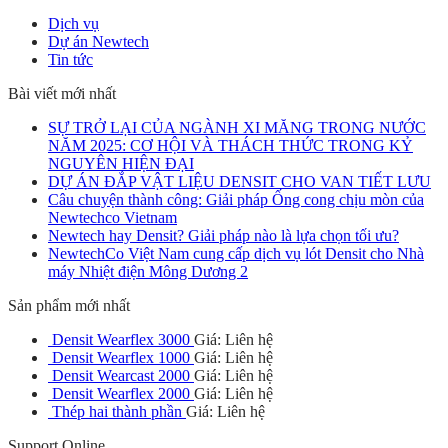
Dịch vụ
Dự án Newtech
Tin tức
Bài viết mới nhất
SỰ TRỞ LẠI CỦA NGÀNH XI MĂNG TRONG NƯỚC
NĂM 2025: CƠ HỘI VÀ THÁCH THỨC TRONG KỶ
NGUYÊN HIỆN ĐẠI
DỰ ÁN ĐẮP VẬT LIỆU DENSIT CHO VAN TIẾT LƯU
Câu chuyện thành công: Giải pháp Ống cong chịu mòn của
Newtechco Vietnam
Newtech hay Densit? Giải pháp nào là lựa chọn tối ưu?
NewtechCo Việt Nam cung cấp dịch vụ lót Densit cho Nhà
máy Nhiệt điện Mông Dương 2
Sản phẩm mới nhất
Densit Wearflex 3000
Giá: Liên hệ
Densit Wearflex 1000
Giá: Liên hệ
Densit Wearcast 2000
Giá: Liên hệ
Densit Wearflex 2000
Giá: Liên hệ
Thép hai thành phần
Giá: Liên hệ
Support Online