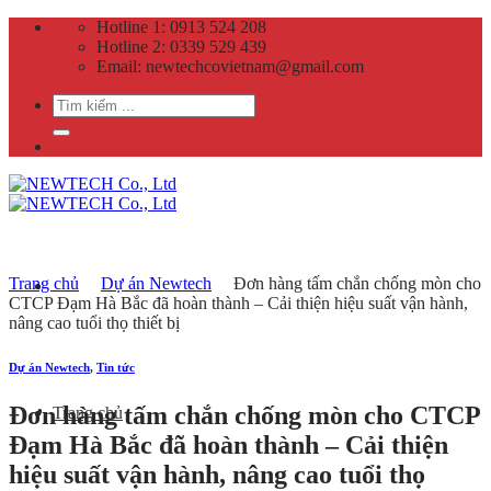
Skip
Hotline 1: 0913 524 208
to
Hotline 2: 0339 529 439
content
Email: newtechcovietnam@gmail.com
Search
for:
Trang chủ
Dự án Newtech
Đơn hàng tấm chắn chống mòn cho
CTCP Đạm Hà Bắc đã hoàn thành – Cải thiện hiệu suất vận hành,
nâng cao tuổi thọ thiết bị
Dự án Newtech
,
Tin tức
Đơn hàng tấm chắn chống mòn cho CTCP
Trang chủ
Đạm Hà Bắc đã hoàn thành – Cải thiện
hiệu suất vận hành, nâng cao tuổi thọ