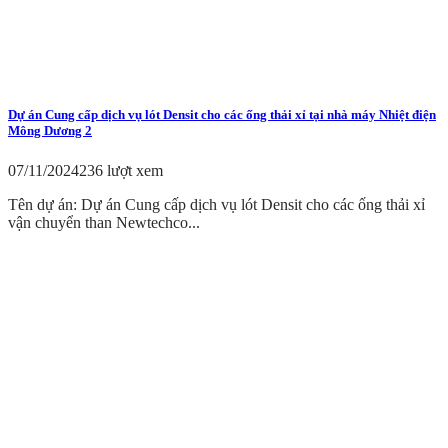
Dự án Cung cấp dịch vụ lót Densit cho các ống thải xỉ tại nhà máy Nhiệt điện
Mông Dương 2
07/11/2024
236 lượt xem
Tên dự án: Dự án Cung cấp dịch vụ lót Densit cho các ống thải xỉ
vận chuyển than Newtechco...