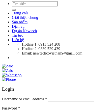
Search
for:
Trang chủ
Giới thiệu chung
Sản phẩm
Dịch vụ
Dự án Newtech
Tin tức
Liên hệ
Hotline 1: 0913 524 208
Hotline 2: 0339 529 439
Email: newtechcovietnam@gmail.com
Login
Username or email address
*
Password
*