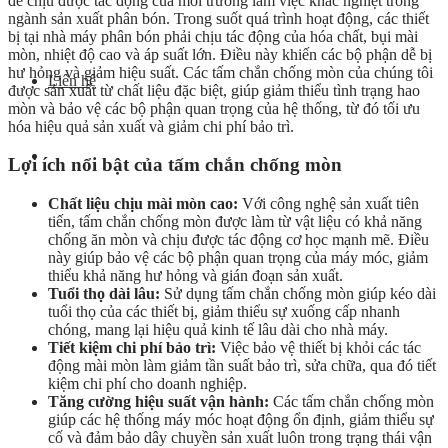
để chịu được tác động của môi trường làm việc khắc nghiệt trong
ngành sản xuất phân bón. Trong suốt quá trình hoạt động, các thiết
bị tại nhà máy phân bón phải chịu tác động của hóa chất, bụi mài
mòn, nhiệt độ cao và áp suất lớn. Điều này khiến các bộ phận dễ bị
hư hỏng và giảm hiệu suất. Các tấm chắn chống mòn của chúng tôi
Liên hệ
được sản xuất từ chất liệu đặc biệt, giúp giảm thiểu tình trạng hao
mòn và bảo vệ các bộ phận quan trọng của hệ thống, từ đó tối ưu
hóa hiệu quả sản xuất và giảm chi phí bảo trì.
Lợi ích nổi bật của tấm chắn chống mòn
Chất liệu chịu mài mòn cao:
Với công nghệ sản xuất tiên
tiến, tấm chắn chống mòn được làm từ vật liệu có khả năng
chống ăn mòn và chịu được tác động cơ học mạnh mẽ. Điều
này giúp bảo vệ các bộ phận quan trọng của máy móc, giảm
thiểu khả năng hư hỏng và gián đoạn sản xuất.
Tuổi thọ dài lâu:
Sử dụng tấm chắn chống mòn giúp kéo dài
tuổi thọ của các thiết bị, giảm thiểu sự xuống cấp nhanh
chóng, mang lại hiệu quả kinh tế lâu dài cho nhà máy.
Tiết kiệm chi phí bảo trì:
Việc bảo vệ thiết bị khỏi các tác
động mài mòn làm giảm tần suất bảo trì, sửa chữa, qua đó tiết
kiệm chi phí cho doanh nghiệp.
Tăng cường hiệu suất vận hành:
Các tấm chắn chống mòn
giúp các hệ thống máy móc hoạt động ổn định, giảm thiểu sự
cố và đảm bảo dây chuyền sản xuất luôn trong trạng thái vận